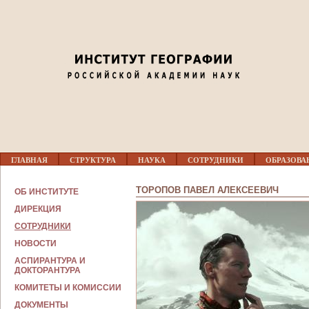
Jump to navigation
Г
ГЛАВНАЯ
СТРУКТУРА
НАУКА
СОТРУДНИКИ
ОБРАЗОВА
Л
А
В
ТОРОПОВ ПАВЕЛ АЛЕКСЕЕВИЧ
ОБ ИНСТИТУТЕ
Н
О
ДИРЕКЦИЯ
Е
СОТРУДНИКИ
М
Е
НОВОСТИ
Н
Ю
АСПИРАНТУРА И
ДОКТОРАНТУРА
КОМИТЕТЫ И КОМИССИИ
ДОКУМЕНТЫ