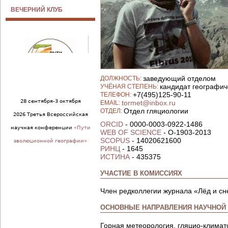
ВЕЧЕРНИЙ КЛУБ
заведующий отделом
ДОЛЖНОСТЬ:
кандидат географич
УЧЁНАЯ СТЕПЕНЬ:
+7(495)125-90-11
ТЕЛЕФОН:
28 сентября-3 октября
tormet@inbox.ru
EMAIL:
Отдел гляциологии
ОТДЕЛ:
2026 Третья Всероссийская
ORCID
- 0000-0003-0922-1486
научная конференции
«Пути
WEB OF SCIENCE
- O-1903-2013
SCOPUS
- 14020621600
эволюционной географии»
РИНЦ
- 1645
ИСТИНА
- 435375
УЧАСТИЕ В КОМИССИЯХ
Член редколлегии журнала «Лёд и сн
ОСНОВНЫЕ НАПРАВЛЕНИЯ НАУЧНОЙ
Горная метеорология, гляцио-климат