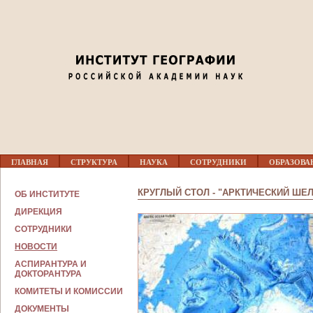
Jump to navigation
Г
ГЛАВНАЯ
СТРУКТУРА
НАУКА
СОТРУДНИКИ
ОБРАЗОВА
Л
А
В
КРУГЛЫЙ СТОЛ - "АРКТИЧЕСКИЙ ШЕЛ
ОБ ИНСТИТУТЕ
Н
О
ДИРЕКЦИЯ
Е
СОТРУДНИКИ
М
Е
НОВОСТИ
Н
Ю
АСПИРАНТУРА И
ДОКТОРАНТУРА
КОМИТЕТЫ И КОМИССИИ
ДОКУМЕНТЫ