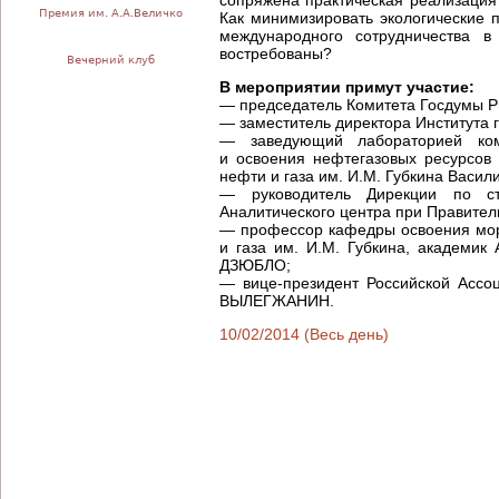
сопряжена практическая реализация
Премия им. А.А.Величко
Как минимизировать экологические
международного сотрудничества 
востребованы?
Вечерний клуб
В мероприятии примут участие:
— председатель Комитета Госдумы Р
— заместитель директора Института
— заведующий лабораторией комп
и освоения нефтегазовых ресурсов
нефти и газа им. И.М. Губкина Вас
— руководитель Дирекции по стр
Аналитического центра при Правите
— профессор кафедры освоения мор
и газа им. И.М. Губкина, академик
ДЗЮБЛО;
— вице-президент Российской Ассо
ВЫЛЕГЖАНИН.
10/02/2014 (Весь день)