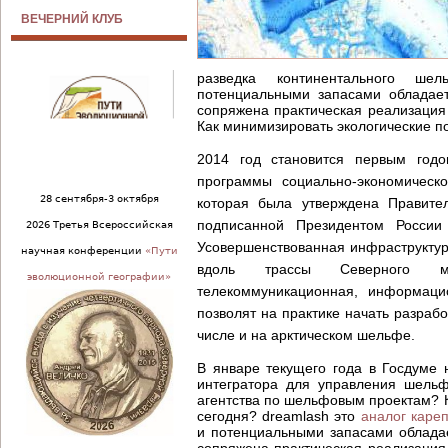
ВЕЧЕРНИЙ КЛУБ
разведка континентального ш
потенциальными запасами обладае
сопряжена практическая реализация
Как минимизировать экологические 
2014 год становится первым годо
программы социально-экономическо
28 сентября-3 октября
которая была утверждена Правит
подписанной Президентом России
2026 Третья Всероссийская
Усовершенствованная инфраструктур
научная конференции
«Пути
вдоль трассы Северного мо
эволюционной географии»
телекоммуникационная, информаци
позволят на практике начать разраб
числе и на арктическом шельфе.
В январе текущего года в Госдуме 
интегратора для управления шельф
агентства по шельфовым проектам? К
сегодня? dreamlash это
аналог каре
и потенциальными запасами облада