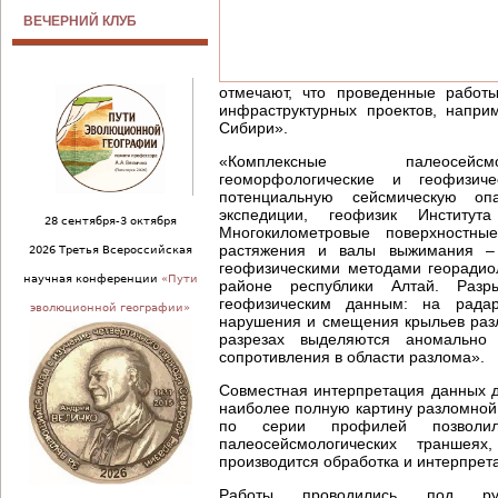
ВЕЧЕРНИЙ КЛУБ
отмечают, что проведенные работ
инфраструктурных проектов, наприм
Сибири».
«Комплексные палеосейсмол
геоморфологические и геофизиче
потенциальную сейсмическую опа
экспедиции, геофизик Институ
28 сентября-3 октября
Многокилометровые поверхностн
растяжения и валы выжимания –
2026 Третья Всероссийская
геофизическими методами георадио
научная конференции
«Пути
районе республики Алтай. Разр
геофизическим данным: на радар
эволюционной географии»
нарушения и смещения крыльев разло
разрезах выделяются аномально 
сопротивления в области разлома».
Совместная интерпретация данных д
наиболее полную картину разломной
по серии профилей позволил
палеосейсмологических траншея
производится обработка и интерпрет
Работы проводились под рук