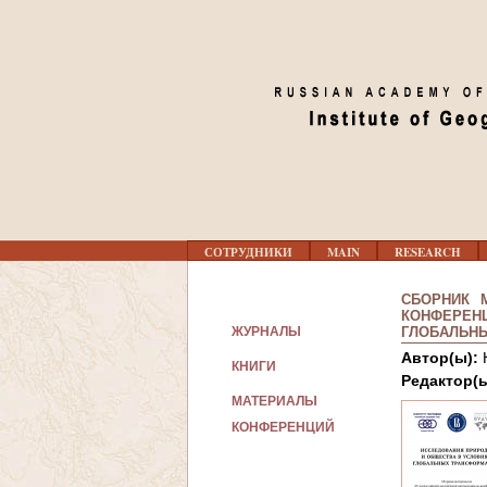
Г
СОТРУДНИКИ
MAIN
RESEARCH
Л
А
В
СБОРНИК 
Н
КОНФЕРЕНЦ
О
ЖУРНАЛЫ
ГЛОБАЛЬН
Е
Автор(ы):
М
КНИГИ
Е
Редактор(
Н
МАТЕРИАЛЫ
Ю
КОНФЕРЕНЦИЙ