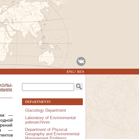
L
ENG
RUS
A
N
SEARCH FORM
G
КОЛЫ-
Search
U
ОВИЯХ
A
G
DEPARTMENTS
E
S
Glaciology Department
ям: —
Laboratory of Environmental
одной
paleoarchives
рений
Department of Physical
сов —
Geography and Environmental
ектов
Management Problems