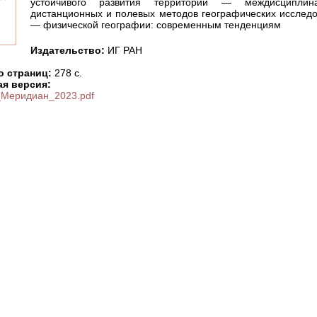
устойчивого развития территорий — междисциплина
дистанционных и полевых методов географических исслед
— физической географии: современным тенденциям
Издательство:
ИГ РАН
о страниц:
278 c.
ая версия:
Меридиан_2023.pdf