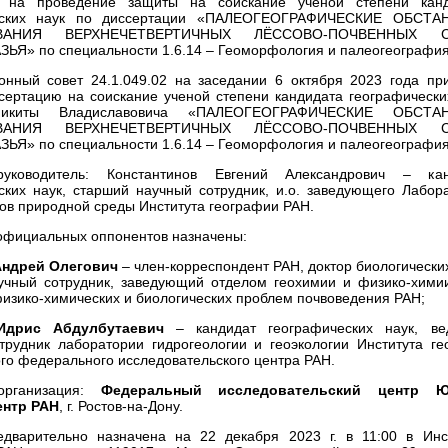
02 на проведение защиты на соискание ученой степени канд
еских наук по диссертации «ПАЛЕОГЕОГРАФИЧЕСКИЕ ОБСТА
ВАНИЯ ВЕРХНЕЧЕТВЕРТИЧНЫХ ЛЁССОВО-ПОЧВЕННЫХ С
ЬЯ» по специальности 1.6.14 – Геоморфология и палеогеография
онный совет 24.1.049.02 на заседании 6 октября 2023 года пр
сертацию на соискание ученой степени кандидата географически
икиты Владиславовича «ПАЛЕОГЕОГРАФИЧЕСКИЕ ОБСТА
ВАНИЯ ВЕРХНЕЧЕТВЕРТИЧНЫХ ЛЁССОВО-ПОЧВЕННЫХ С
ЬЯ» по специальности 1.6.14 – Геоморфология и палеогеография
уководитель: Константинов Евгений Александрович – кан
ских наук, старший научный сотрудник, и.о. заведующего Лабор
ов природной среды Института географии РАН.
 официальных оппонентов назначены:
Андрей Олегович
– член-корреспондент РАН, доктор биологических
учный сотрудник, заведующий отделом геохимии и физико-хими
физико-химических и биологических проблем почвоведения РАН;
Идрис Абдулбутаевич
– кандидат географических наук, ве
трудник лаборатории гидрогеологии и геоэкологии Института ге
ого федерального исследовательского центра РАН.
организация:
Федеральный исследовательский центр 
ентр РАН
, г. Ростов-на-Дону.
дварительно назначена на 22 декабря 2023 г. в 11:00 в Инс