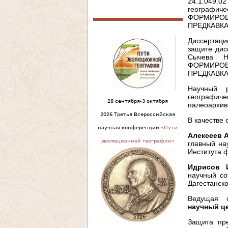
24.1.049.
географич
ФОРМИРО
ПРЕДКАВКАЗ
Диссертаци
защите дис
Сычева Н
ФОРМИРО
ПРЕДКАВКАЗ
Научный р
географиче
28 сентября-3 октября
палеоархив
2026 Третья Всероссийская
В качестве
научная конференции
«Пути
Алексеев 
эволюционной географии»
главный на
Института 
Идрисов 
научный со
Дагестанск
Ведущая 
научный ц
Защита пре