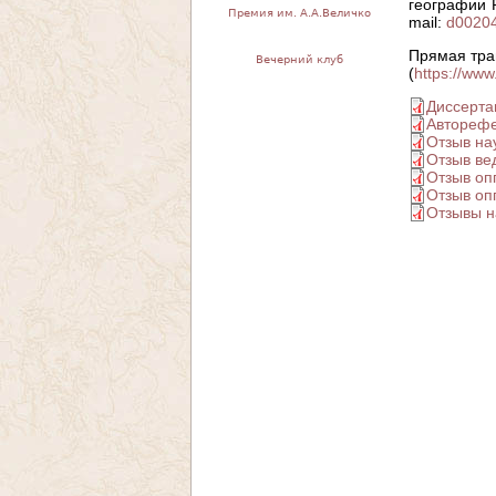
географии Р
Премия им. А.А.Величко
mail:
d00204
Прямая тра
Вечерний клуб
(
https://w
Диссерта
Авторефе
Отзыв на
Отзыв ве
Отзыв оп
Отзыв оп
Отзывы н