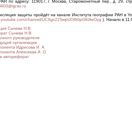
АН по адресу: 119017, г. Москва, Старомонетный пер., д. 29, стр.
603@igras.ru
нсляция защиты пройдёт на канале Института географии РАН в Y
ww.youtube.com/channel/UCXgx22SwpUO8t0pO6IAeOyg
). Начало в 11:
ция Сычева Н.В.
рат Сычева Н.В.
учного руководителя
дущей организации
понента Идрисова И. А.
понента Алексеева А. О.
а автореферат