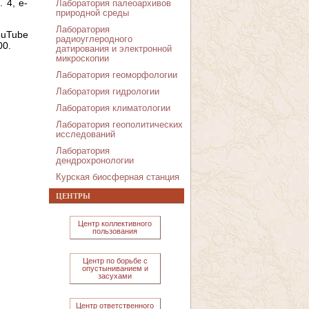
 4, e-
Лаборатория палеоархивов
природной среды
Лаборатория
ouTube
радиоуглеродного
00.
датирования и электронной
микроскопии
Лаборатория геоморфологии
Лаборатория гидрологии
Лаборатория климатологии
Лаборатория геополитических
исследований
Лаборатория
дендрохронологии
Курская биосферная станция
ЦЕНТРЫ
Центр коллективного
пользования
Центр по борьбе с
опустыниванием и
засухами
Центр ответственного