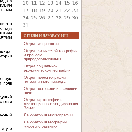
идата
10
11
12
13
14
15
16
НОВКИ
ЕРИЙ
17
18
19
20
21
22
23
.
24
25
26
27
28
29
30
инял к
31
х наук
НОВКИ
ОТДЕЛЫ И ЛАБОРАТОРИИ
ЕРИЙ
.
Отдел гляциологии
Отдел физической географии
дидат
и проблем
атории
природопользования
Отдел социально-
экономической географии
Отдел палеогеографии
 наук,
четвертичного периода
и почв
Отдел географии и эволюции
почв
дущий
Отдел картографии и
ологии
дистанционного зондирования
Земли
Южный
Лаборатория биогеографии
Лаборатория географии
мирового развития
титуте