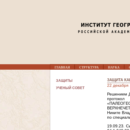
Г
ГЛАВНАЯ
СТРУКТУРА
НАУКА
Л
А
В
ЗАЩИТА КА
ЗАЩИТЫ
Н
22 декабря
О
УЧЕНЫЙ СОВЕТ
Е
Решением Д
М
протокол
Е
«ПАЛЕО
Н
ВЕРХНЕЧЕ
Ю
Никите Вла
по специал
19.09.23. 