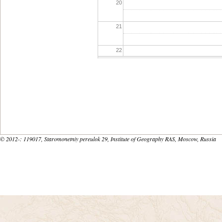
20
21
22
23
© 2012-
: 119017, Staromonetniy pereulok 29, Institute of Geography RAS, Moscow, Russia