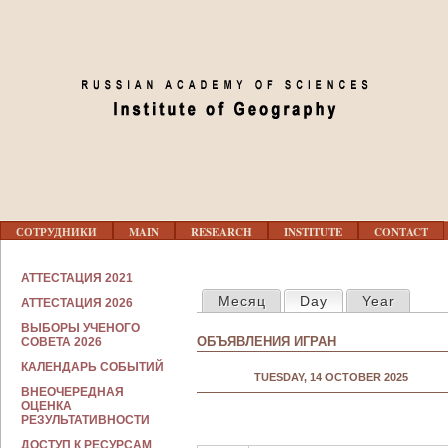
Jump to navigation
02
03
04
05
Г
06
СОТРУДНИКИ
MAIN
RESEARCH
INSTITUTE
CONTACT
Л
А
В
С
07
АТТЕСТАЦИЯ 2021
Н
PRIMARY TABS
О
Месяц
Day
(active tab)
Year
О
АТТЕСТАЦИЯ 2026
Т
Е
Р
08
ВЫБОРЫ УЧЕНОГО
М
У
ОБЪЯВЛЕНИЯ ИГРАН
СОВЕТА 2026
Е
Д
Н
Н
КАЛЕНДАРЬ СОБЫТИЙ
09
Ю
TUESDAY, 14 OCTOBER 2025
И
ВНЕОЧЕРЕДНАЯ
К
ОЦЕНКА
А
РЕЗУЛЬТАТИВНОСТИ
10
М
ДОСТУП К РЕСУРСАМ