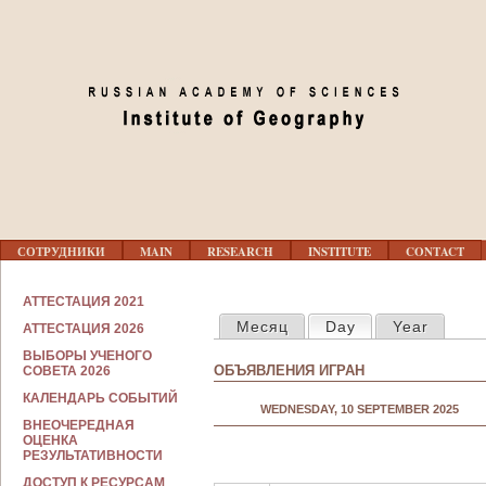
Jump to navigation
02
03
04
05
Г
06
СОТРУДНИКИ
MAIN
RESEARCH
INSTITUTE
CONTACT
Л
А
В
С
07
АТТЕСТАЦИЯ 2021
Н
PRIMARY TABS
О
Месяц
Day
(active tab)
Year
О
АТТЕСТАЦИЯ 2026
Т
Е
Р
08
ВЫБОРЫ УЧЕНОГО
М
У
ОБЪЯВЛЕНИЯ ИГРАН
СОВЕТА 2026
Е
Д
Н
Н
КАЛЕНДАРЬ СОБЫТИЙ
09
Ю
WEDNESDAY, 10 SEPTEMBER 2025
И
ВНЕОЧЕРЕДНАЯ
К
ОЦЕНКА
А
РЕЗУЛЬТАТИВНОСТИ
10
М
ДОСТУП К РЕСУРСАМ