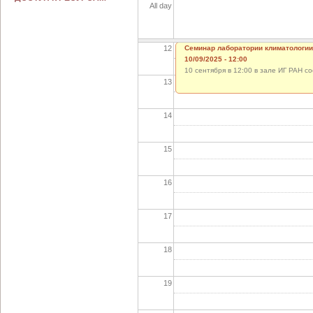
All day
11
12
Семинар лаборатории климатологии
10/09/2025 - 12:00
10 сентября в 12:00 в зале ИГ РАН 
13
14
15
16
17
18
19