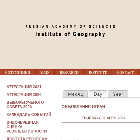
Jump to navigation
01
02
03
04
Г
05
СОТРУДНИКИ
MAIN
RESEARCH
INSTITUTE
CONTACT
Л
А
В
С
06
АТТЕСТАЦИЯ 2021
Н
PRIMARY TABS
О
Месяц
Day
(active tab)
Year
О
АТТЕСТАЦИЯ 2026
Т
Е
Р
07
ВЫБОРЫ УЧЕНОГО
М
У
ОБЪЯВЛЕНИЯ ИГРАН
СОВЕТА 2026
Е
Д
Н
Н
КАЛЕНДАРЬ СОБЫТИЙ
08
Ю
THURSDAY, 11 APRIL 2024
И
ВНЕОЧЕРЕДНАЯ
К
ОЦЕНКА
А
РЕЗУЛЬТАТИВНОСТИ
09
М
ДОСТУП К РЕСУРСАМ