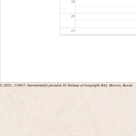
19
20
21
22
23
© 2012-
: 119017, Staromonetniy pereulok 29, Institute of Geography RAS, Moscow, Russia