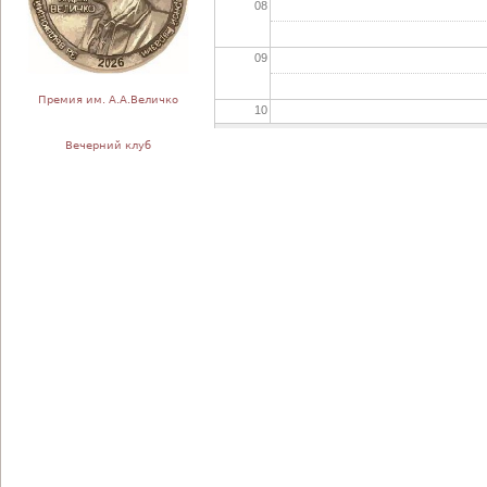
08
09
Премия им. А.А.Величко
10
Вечерний клуб
11
12
13
14
15
16
17