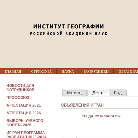
Jump to navigation
Г
ГЛАВНАЯ
СТРУКТУРА
НАУКА
СОТРУДНИКИ
ОБРАЗОВА
Л
А
В
С
НОВОСТИ ДЛЯ
Н
ГЛАВНЫЕ ВКЛАДКИ
О
СОТРУДНИКОВ
Месяц
День
(активная вкла
Год
О
Т
Е
ПРОФСОЮЗ
Р
М
У
ОБЪЯВЛЕНИЯ ИГРАН
АТТЕСТАЦИЯ 2021
Е
Д
Н
Н
АТТЕСТАЦИЯ 2026
Ю
СРЕДА, 22 ЯНВАРЯ 2025
И
ВЫБОРЫ УЧЕНОГО
К
СОВЕТА 2026
А
М
ИГ РАН ПРОГРАММА
РАЗВИТИЯ 2020-2024