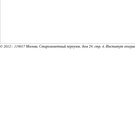
18
Заседание Комиссии рекреационной
Русского географического общества
19
22/01/2025 - 18:30
22 января (среда), 18:30
Комиссия рекреационной географии 
20
Н.В. БОГДАНОВА – Цветущая Калмык
© 2012-
: 119017 Москва, Старомонетный переулок, дом 29, стр. 4, Институт геогр
21
22
23