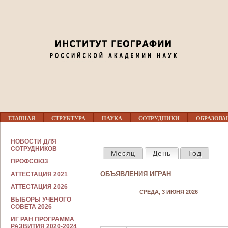
Jump to navigation
03
04
05
06
07
Г
ГЛАВНАЯ
СТРУКТУРА
НАУКА
СОТРУДНИКИ
ОБРАЗОВА
Л
08
А
В
С
НОВОСТИ ДЛЯ
Н
ГЛАВНЫЕ ВКЛАДКИ
О
СОТРУДНИКОВ
09
Месяц
День
(активная вкла
Год
О
Т
Е
ПРОФСОЮЗ
Р
М
У
ОБЪЯВЛЕНИЯ ИГРАН
АТТЕСТАЦИЯ 2021
Е
10
Д
Н
Н
АТТЕСТАЦИЯ 2026
Ю
СРЕДА, 3 ИЮНЯ 2026
И
ВЫБОРЫ УЧЕНОГО
К
11
СОВЕТА 2026
А
М
ИГ РАН ПРОГРАММА
12
РАЗВИТИЯ 2020-2024