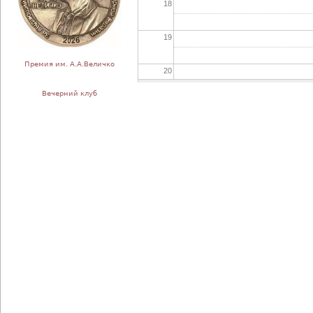
18
19
Премия им. А.А.Величко
20
Вечерний клуб
21
22
23