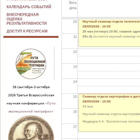
Весь
09
КАЛЕНДАРЬ СОБЫТИЙ
день
ВНЕОЧЕРЕДНАЯ
ОЦЕНКА
10
Научный семинар отдела палеогеог
РЕЗУЛЬТАТИВНОСТИ
28/05/2026 - 10:00
ДОСТУП К РЕСУРСАМ
28 мая (четверг) 10:00, главное зд
11
29с.4)
состоится научный семинар о
12
13
14
28 сентября-3 октября
2026 Третья Всероссийская
15
Семинар отдела картографии и дис
28/05/2026 - 15:00
научная конференции
«Пути
28 мая
16
эволюционной географии»
Научный семинар отдела картографи
Медведев А.А. "Беспилотные систем
17