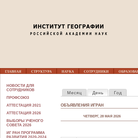
Jump to navigation
Перед 01
01
02
03
Г
04
ГЛАВНАЯ
СТРУКТУРА
НАУКА
СОТРУДНИКИ
ОБРАЗОВА
Л
А
В
С
05
НОВОСТИ ДЛЯ
Н
ГЛАВНЫЕ ВКЛАДКИ
О
СОТРУДНИКОВ
Месяц
День
(активная вкла
Год
О
Т
Е
ПРОФСОЮЗ
Р
06
М
У
ОБЪЯВЛЕНИЯ ИГРАН
АТТЕСТАЦИЯ 2021
Е
Д
Н
Н
АТТЕСТАЦИЯ 2026
07
Ю
ЧЕТВЕРГ, 28 МАЯ 2026
И
ВЫБОРЫ УЧЕНОГО
К
СОВЕТА 2026
А
08
М
ИГ РАН ПРОГРАММА
РАЗВИТИЯ 2020-2024