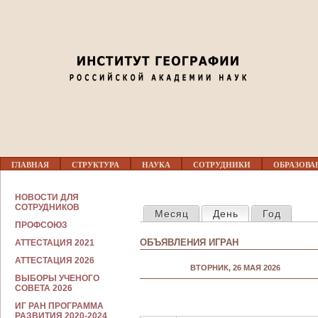
Jump to navigation
03
04
05
06
Г
07
ГЛАВНАЯ
СТРУКТУРА
НАУКА
СОТРУДНИКИ
ОБРАЗОВА
Л
А
В
С
08
НОВОСТИ ДЛЯ
Н
ГЛАВНЫЕ ВКЛАДКИ
О
СОТРУДНИКОВ
Месяц
День
(активная вкла
Год
О
Т
Е
ПРОФСОЮЗ
Р
09
М
У
ОБЪЯВЛЕНИЯ ИГРАН
АТТЕСТАЦИЯ 2021
Е
Д
Н
Н
АТТЕСТАЦИЯ 2026
10
Ю
ВТОРНИК, 26 МАЯ 2026
И
ВЫБОРЫ УЧЕНОГО
К
СОВЕТА 2026
А
11
М
ИГ РАН ПРОГРАММА
РАЗВИТИЯ 2020-2024