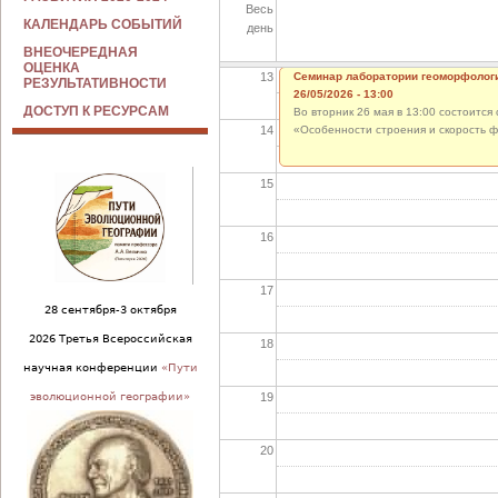
Весь
12
КАЛЕНДАРЬ СОБЫТИЙ
день
ВНЕОЧЕРЕДНАЯ
ОЦЕНКА
13
Семинар лаборатории геоморфолог
РЕЗУЛЬТАТИВНОСТИ
26/05/2026 - 13:00
ДОСТУП К РЕСУРСАМ
Во вторник 26 мая в 13:00 состоитс
14
«Особенности строения и скорость 
15
16
17
28 сентября-3 октября
2026 Третья Всероссийская
18
научная конференции
«Пути
19
эволюционной географии»
20