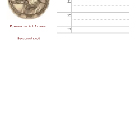
21
22
Премия им. А.А.Величко
23
Вечерний клуб