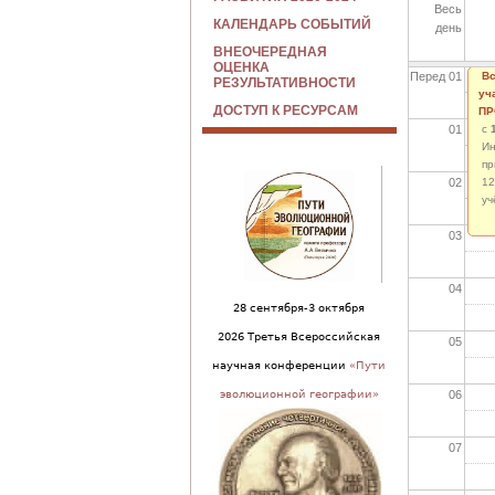
Весь
КАЛЕНДАРЬ СОБЫТИЙ
день
ВНЕОЧЕРЕДНАЯ
ОЦЕНКА
Перед 01
Вс
РЕЗУЛЬТАТИВНОСТИ
уч
ДОСТУП К РЕСУРСАМ
ПР
01
с
Ин
пр
02
12
уч
03
04
28 сентября-3 октября
2026 Третья Всероссийская
05
научная конференции
«Пути
06
эволюционной географии»
07