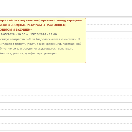
ероссийская научная конференция с международным
астием «ВОДНЫЕ РЕСУРСЫ В НАСТОЯЩЕМ,
ОШЛОМ И БУДУЩЕМ»
13/05/2026 - 10:00
по
15/05/2026 - 18:00
ститут географии РАН и Гидрологическая комиссия РГО
иглашают принять участие в конференции, посвящённой
0-летию со дня рождения выдающегося советского
ёного-гидролога, профессора, доктора г