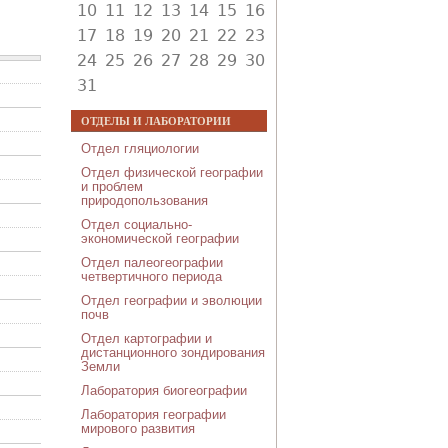
10
11
12
13
14
15
16
17
18
19
20
21
22
23
24
25
26
27
28
29
30
31
ОТДЕЛЫ И ЛАБОРАТОРИИ
Отдел гляциологии
Отдел физической географии
и проблем
природопользования
Отдел социально-
экономической географии
Отдел палеогеографии
четвертичного периода
Отдел географии и эволюции
почв
Отдел картографии и
дистанционного зондирования
Земли
Лаборатория биогеографии
Лаборатория географии
мирового развития