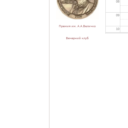
08
09
Премия им. А.А.Величко
10
Вечерний клуб
11
12
13
14
15
16
17