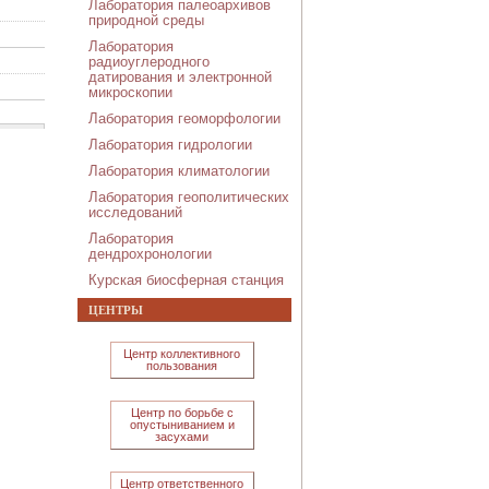
Лаборатория палеоархивов
природной среды
Лаборатория
радиоуглеродного
датирования и электронной
микроскопии
Лаборатория геоморфологии
Лаборатория гидрологии
Лаборатория климатологии
Лаборатория геополитических
исследований
Лаборатория
дендрохронологии
Курская биосферная станция
ЦЕНТРЫ
Центр коллективного
пользования
елева
Центр по борьбе с
опустыниванием и
о
засухами
 мая
Центр ответственного