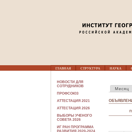
Г
ГЛАВНАЯ
СТРУКТУРА
НАУКА
Л
А
В
С
НОВОСТИ ДЛЯ
Н
ГЛАВНЫЕ В
О
СОТРУДНИКОВ
Месяц
О
Т
Е
ПРОФСОЮЗ
Р
М
У
ОБЪЯВЛЕНИ
АТТЕСТАЦИЯ 2021
Е
Д
Н
Н
АТТЕСТАЦИЯ 2026
Ю
П
И
ВЫБОРЫ УЧЕНОГО
К
СОВЕТА 2026
А
М
ИГ РАН ПРОГРАММА
РАЗВИТИЯ 2020-2024