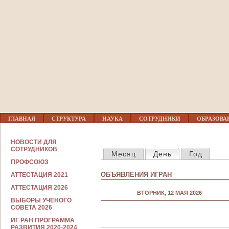
Jump to navigation
02
03
04
05
Г
06
ГЛАВНАЯ
СТРУКТУРА
НАУКА
СОТРУДНИКИ
ОБРАЗОВА
Л
А
В
С
07
НОВОСТИ ДЛЯ
Н
ГЛАВНЫЕ ВКЛАДКИ
О
СОТРУДНИКОВ
Месяц
День
(активная вкла
Год
О
Т
Е
ПРОФСОЮЗ
Р
08
М
У
ОБЪЯВЛЕНИЯ ИГРАН
АТТЕСТАЦИЯ 2021
Е
Д
Н
Н
АТТЕСТАЦИЯ 2026
09
Ю
ВТОРНИК, 12 МАЯ 2026
И
ВЫБОРЫ УЧЕНОГО
К
СОВЕТА 2026
А
10
М
ИГ РАН ПРОГРАММА
РАЗВИТИЯ 2020-2024