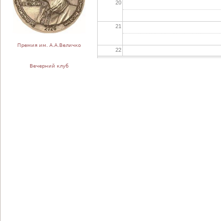
20
21
Премия им. А.А.Величко
22
Вечерний клуб
23