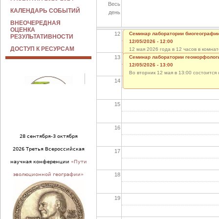
Весь
11
КАЛЕНДАРЬ СОБЫТИЙ
день
ВНЕОЧЕРЕДНАЯ
ОЦЕНКА
12
Семинар лаборатории биогеографи
РЕЗУЛЬТАТИВНОСТИ
12/05/2026 - 12:00
ДОСТУП К РЕСУРСАМ
12 мая 2026 года в 12 часов в комн
13
заслушаны отчеты И. Дрозда, Д. Анд
Семинар лаборатории геоморфолог
доклад О.
12/05/2026 - 13:00
Во вторник 12 мая в 13:00 состоитс
14
15
16
28 сентября-3 октября
2026 Третья Всероссийская
17
научная конференции
«Пути
18
эволюционной географии»
19