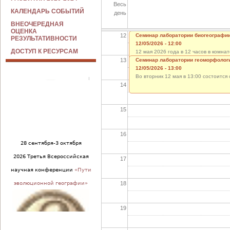
Весь
11
КАЛЕНДАРЬ СОБЫТИЙ
день
ВНЕОЧЕРЕДНАЯ
ОЦЕНКА
12
Семинар лаборатории биогеографи
РЕЗУЛЬТАТИВНОСТИ
12/05/2026 - 12:00
ДОСТУП К РЕСУРСАМ
12 мая 2026 года в 12 часов в комн
13
заслушаны отчеты И. Дрозда, Д. Анд
Семинар лаборатории геоморфолог
доклад О.
12/05/2026 - 13:00
Во вторник 12 мая в 13:00 состоитс
14
15
16
28 сентября-3 октября
2026 Третья Всероссийская
17
научная конференции
«Пути
18
эволюционной географии»
19