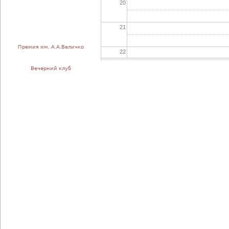
20
21
Премия им. А.А.Величко
22
Вечерний клуб
23