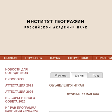
Jump to navigation
02
03
04
05
Г
06
ГЛАВНАЯ
СТРУКТУРА
НАУКА
СОТРУДНИКИ
ОБРАЗОВА
Л
А
В
С
07
НОВОСТИ ДЛЯ
Н
ГЛАВНЫЕ ВКЛАДКИ
О
СОТРУДНИКОВ
Месяц
День
(активная вкла
Год
О
Т
Е
ПРОФСОЮЗ
Р
08
М
У
ОБЪЯВЛЕНИЯ ИГРАН
АТТЕСТАЦИЯ 2021
Е
Д
Н
Н
АТТЕСТАЦИЯ 2026
09
Ю
ВТОРНИК, 12 МАЯ 2026
И
ВЫБОРЫ УЧЕНОГО
К
СОВЕТА 2026
А
10
М
ИГ РАН ПРОГРАММА
РАЗВИТИЯ 2020-2024