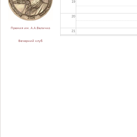
19
20
Премия им. А.А.Величко
21
Вечерний клуб
22
23