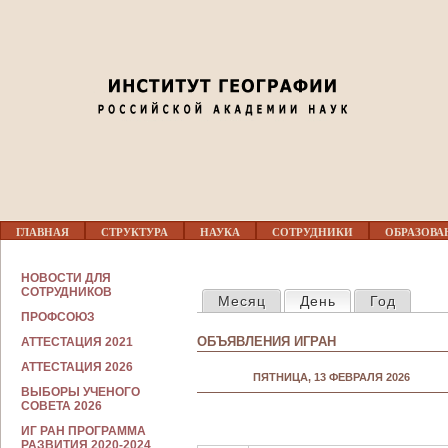
Jump to navigation
01
02
03
04
Г
05
ГЛАВНАЯ
СТРУКТУРА
НАУКА
СОТРУДНИКИ
ОБРАЗОВА
Л
А
В
С
06
НОВОСТИ ДЛЯ
Н
ГЛАВНЫЕ ВКЛАДКИ
О
СОТРУДНИКОВ
Месяц
День
(активная вкла
Год
О
Т
Е
ПРОФСОЮЗ
Р
07
М
У
ОБЪЯВЛЕНИЯ ИГРАН
АТТЕСТАЦИЯ 2021
Е
Д
Н
Н
АТТЕСТАЦИЯ 2026
08
Ю
ПЯТНИЦА, 13 ФЕВРАЛЯ 2026
И
ВЫБОРЫ УЧЕНОГО
К
СОВЕТА 2026
А
09
М
ИГ РАН ПРОГРАММА
РАЗВИТИЯ 2020-2024