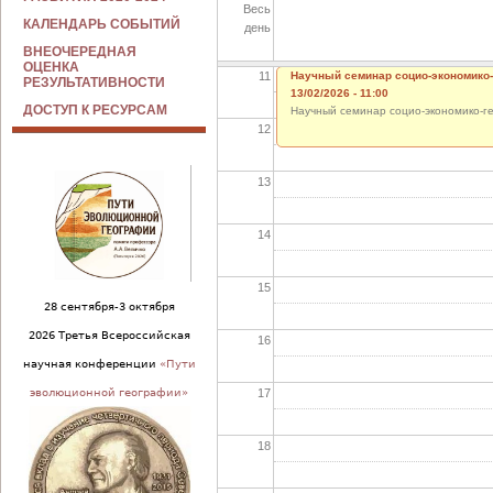
Весь
10
КАЛЕНДАРЬ СОБЫТИЙ
день
ВНЕОЧЕРЕДНАЯ
ОЦЕНКА
11
Научный семинар социо-экономико
РЕЗУЛЬТАТИВНОСТИ
13/02/2026 - 11:00
ДОСТУП К РЕСУРСАМ
Научный семинар социо-экономико-ге
12
13
14
15
28 сентября-3 октября
2026 Третья Всероссийская
16
научная конференции
«Пути
17
эволюционной географии»
18