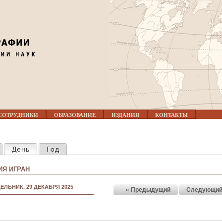
Jump to navigation
СОТРУДНИКИ
ОБРАЗОВАНИЕ
ИЗДАНИЯ
КОНТАКТЫ
КЛАДКИ
День
(активная вкладка)
Год
Я ИГРАН
ЕЛЬНИК, 29 ДЕКАБРЯ 2025
« Предыдущий
Следующий