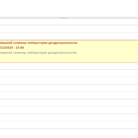
машний семинар лаборатории дендрохронологии
/12/2025 - 15:00
машний семинар лаборатории дендрохронологии