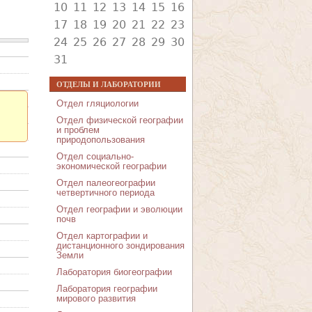
10
11
12
13
14
15
16
17
18
19
20
21
22
23
24
25
26
27
28
29
30
31
ОТДЕЛЫ И ЛАБОРАТОРИИ
Отдел гляциологии
Отдел физической географии
и проблем
природопользования
Отдел социально-
экономической географии
Отдел палеогеографии
четвертичного периода
Отдел географии и эволюции
почв
Отдел картографии и
дистанционного зондирования
Земли
Лаборатория биогеографии
Лаборатория географии
мирового развития