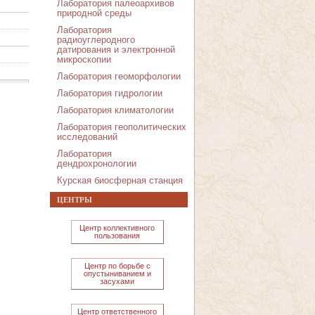
Лаборатория палеоархивов
природной среды
Лаборатория
радиоуглеродного
датирования и электронной
микроскопии
Лаборатория геоморфологии
Лаборатория гидрологии
Лаборатория климатологии
Лаборатория геополитических
исследований
Лаборатория
дендрохронологии
Курская биосферная станция
ЦЕНТРЫ
Центр коллективного
пользования
Центр по борьбе с
опустыниванием и
засухами
Центр ответственного