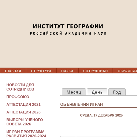
Jump to navigation
03
04
05
06
07
Г
ГЛАВНАЯ
СТРУКТУРА
НАУКА
СОТРУДНИКИ
ОБРАЗОВА
Л
08
А
В
С
НОВОСТИ ДЛЯ
Н
ГЛАВНЫЕ ВКЛАДКИ
О
СОТРУДНИКОВ
09
Месяц
День
(активная вкла
Год
О
Т
Е
ПРОФСОЮЗ
Р
М
У
ОБЪЯВЛЕНИЯ ИГРАН
АТТЕСТАЦИЯ 2021
Е
10
Д
Н
Н
АТТЕСТАЦИЯ 2026
Ю
СРЕДА, 17 ДЕКАБРЯ 2025
И
ВЫБОРЫ УЧЕНОГО
К
11
СОВЕТА 2026
А
М
ИГ РАН ПРОГРАММА
12
РАЗВИТИЯ 2020-2024