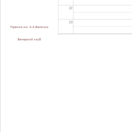
22
23
Премия им. А.А.Величко
Вечерний клуб