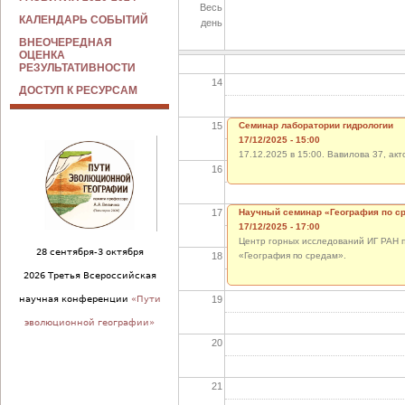
Весь
КАЛЕНДАРЬ СОБЫТИЙ
день
13
ВНЕОЧЕРЕДНАЯ
ОЦЕНКА
РЕЗУЛЬТАТИВНОСТИ
14
ДОСТУП К РЕСУРСАМ
15
Семинар лаборатории гидрологии
17/12/2025 - 15:00
17.12.2025 в 15:00. Вавилова 37, акт
16
17
Научный семинар «География по с
17/12/2025 - 17:00
Центр горных исследований ИГ РАН п
28 сентября-3 октября
18
«География по средам».
2026 Третья Всероссийская
19
научная конференции
«Пути
эволюционной географии»
20
21