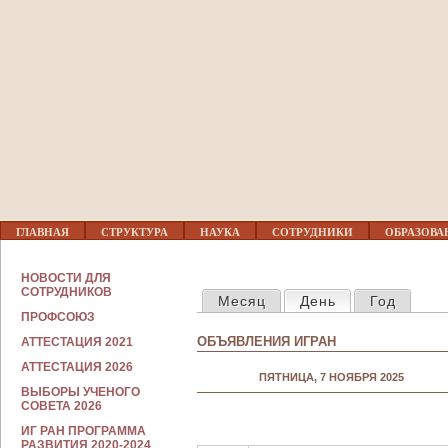
Jump to navigation
03
04
05
06
07
Г
ГЛАВНАЯ
СТРУКТУРА
НАУКА
СОТРУДНИКИ
ОБРАЗОВА
Л
08
А
В
С
НОВОСТИ ДЛЯ
Н
ГЛАВНЫЕ ВКЛАДКИ
О
СОТРУДНИКОВ
09
Месяц
День
(активная вкла
Год
О
Т
Е
ПРОФСОЮЗ
Р
М
У
ОБЪЯВЛЕНИЯ ИГРАН
АТТЕСТАЦИЯ 2021
Е
10
Д
Н
Н
АТТЕСТАЦИЯ 2026
Ю
ПЯТНИЦА, 7 НОЯБРЯ 2025
И
ВЫБОРЫ УЧЕНОГО
К
11
СОВЕТА 2026
А
М
ИГ РАН ПРОГРАММА
12
РАЗВИТИЯ 2020-2024