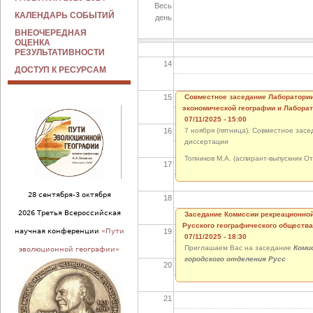
Весь
КАЛЕНДАРЬ СОБЫТИЙ
день
13
ВНЕОЧЕРЕДНАЯ
ОЦЕНКА
РЕЗУЛЬТАТИВНОСТИ
14
ДОСТУП К РЕСУРСАМ
15
Совместное заседание Лаборатории
экономической географии и Лабора
07/11/2025 - 15:00
16
7 ноября (пятница). Совместное зас
диссертации
Топников М.А. (аспирант-выпускник 
17
28 сентября-3 октября
18
2026 Третья Всероссийская
Заседание Комиссии рекреационной
Русского географического общества
19
научная конференции
«Пути
07/11/2025 - 18:30
Приглашаем Вас на заседание
Коми
эволюционной географии»
городского отделения Русс
20
21